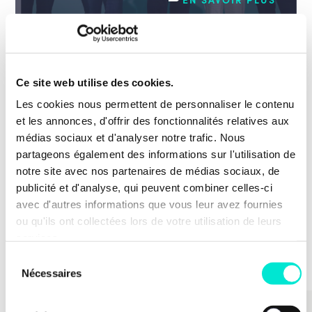
20 juillet 2026
ACTUALITÉS
Ce site web utilise des cookies.
40 % de femmes minimum dans les
Les cookies nous permettent de personnaliser le contenu
hautes fonctions fédérales dès 2027
et les annonces, d'offrir des fonctionnalités relatives aux
médias sociaux et d'analyser notre trafic. Nous
Efficacité des organisations et des politiques
partageons également des informations sur l'utilisation de
publiques, fonction publique
notre site avec nos partenaires de médias sociaux, de
EN SAVOIR PLUS
publicité et d'analyse, qui peuvent combiner celles-ci
avec d'autres informations que vous leur avez fournies
ou qu'ils ont collectées lors de votre utilisation de leurs
TOUTES LES ACTUS
services.
Sélection
Nécessaires
du
consentement