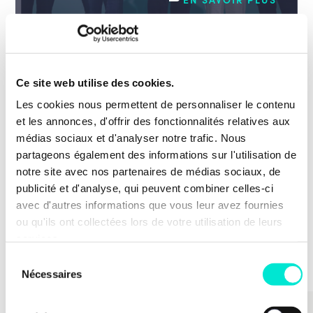
20 juillet 2026
ACTUALITÉS
Ce site web utilise des cookies.
40 % de femmes minimum dans les
Les cookies nous permettent de personnaliser le contenu
hautes fonctions fédérales dès 2027
et les annonces, d'offrir des fonctionnalités relatives aux
médias sociaux et d'analyser notre trafic. Nous
Efficacité des organisations et des politiques
partageons également des informations sur l'utilisation de
publiques, fonction publique
notre site avec nos partenaires de médias sociaux, de
EN SAVOIR PLUS
publicité et d'analyse, qui peuvent combiner celles-ci
avec d'autres informations que vous leur avez fournies
ou qu'ils ont collectées lors de votre utilisation de leurs
TOUTES LES ACTUS
services.
Sélection
Nécessaires
du
consentement