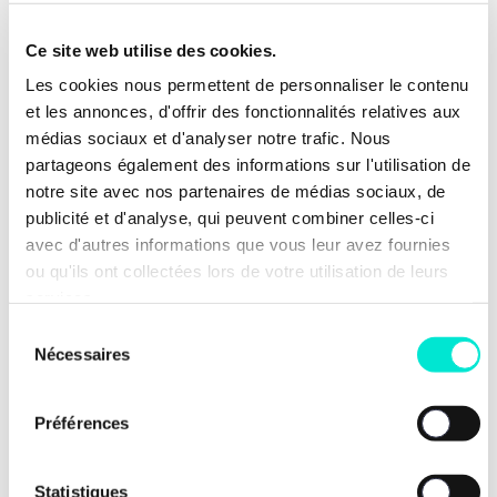
conditions, qui protège ses intérêts, ses
normes, et qui ne cède pas à
Ce site web utilise des cookies.
l’instabilité venue d’ailleurs. Elle le doit
à ses citoyens »
, conclut notre président
Les cookies nous permettent de personnaliser le contenu
et député.
et les annonces, d'offrir des fonctionnalités relatives aux
médias sociaux et d'analyser notre trafic. Nous
partageons également des informations sur l'utilisation de
notre site avec nos partenaires de médias sociaux, de
publicité et d'analyse, qui peuvent combiner celles-ci
Nos dernières news
avec d'autres informations que vous leur avez fournies
ou qu'ils ont collectées lors de votre utilisation de leurs
services.
Sélection
Nécessaires
du
consentement
Préférences
Statistiques