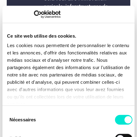
agricole, infrastructures de
stockage stratégiques, et
accompagnement juste de nos
agriculteurs.
Ce site web utilise des cookies.
Les cookies nous permettent de personnaliser le contenu
et les annonces, d'offrir des fonctionnalités relatives aux
En conclusion
médias sociaux et d'analyser notre trafic. Nous
En titre, j’ai écrit «
Comment la
partageons également des informations sur l'utilisation de
notre site avec nos partenaires de médias sociaux, de
climaflation fait grimper les prix et
publicité et d'analyse, qui peuvent combiner celles-ci
change nos habitudes alimentaires
»
avec d'autres informations que vous leur avez fournies
mais j’aurais pu intituler ce post «
ou qu'ils ont collectées lors de votre utilisation de leurs
comment l’aveuglement de certains, les
services.
raccourcis des autres, nous impactent
toutes et tous au quotidien
» !
Sélection
Nécessaires
du
Plutôt que d’anticiper, de gérer faute
consentement
d’action, nous allons être sanctionnés…