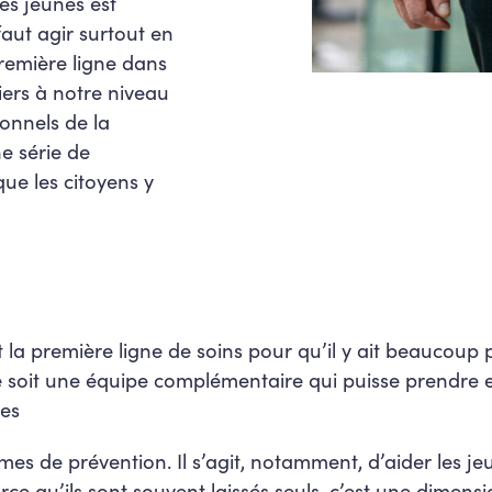
es jeunes est
 faut agir surtout en
première ligne dans
iers à notre niveau
ionnels de la
e série de
ue les citoyens y
a première ligne de soins pour qu’il y ait beaucoup 
 ce soit une équipe complémentaire qui puisse prendre
res
ermes de prévention. Il s’agit, notamment, d’aider les j
e qu’ils sont souvent laissés seuls, c’est une dimensio