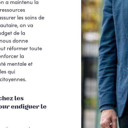
 on a maintenu la
 ressources
assurer
les soins de
autaire, on va
udget de la
a nous donne
ut réformer toute
enforcer la
nté mentale et
les qui
 citoyennes.
chez les
our
endiguer le