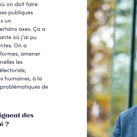
 où on doit faire
ues publiques
ns un
ertains axes. Ça a
nte où j’ai pu
ntes. On a
réformes, amener
elles les
électorale,
s humaines, à la
e problématiques de
ignent des
é ?