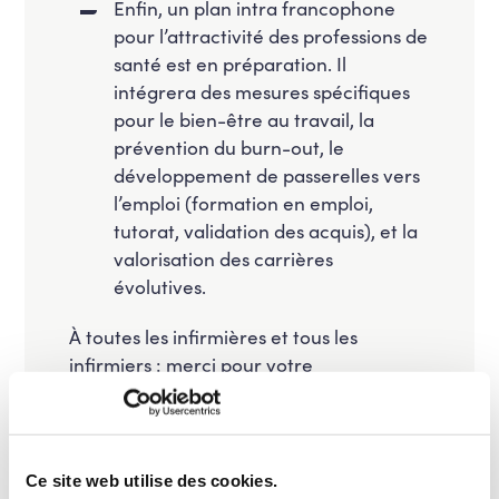
⁠Enfin, un plan intra francophone
pour l’attractivité des professions de
santé est en préparation. Il
intégrera des mesures spécifiques
pour le bien-être au travail, la
prévention du burn-out, le
développement de passerelles vers
l’emploi (formation en emploi,
tutorat, validation des acquis), et la
valorisation des carrières
évolutives.
À toutes les infirmières et tous les
infirmiers : merci pour votre
engagement quotidien.
Cette journée est la vôtre, mais notre
reconnaissance doit se traduire chaque
jour, sur le terrain.
Ce site web utilise des cookies.