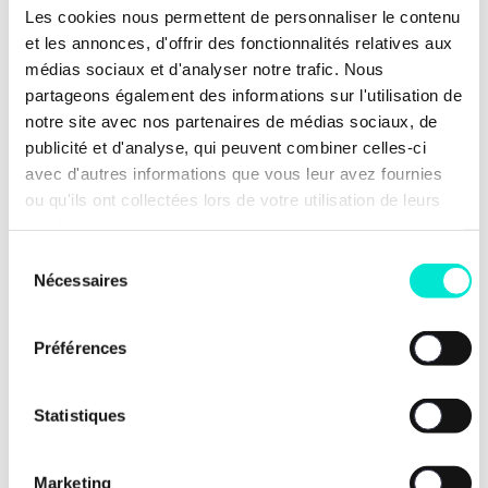
Les cookies nous permettent de personnaliser le contenu
et les annonces, d'offrir des fonctionnalités relatives aux
médias sociaux et d'analyser notre trafic. Nous
Nos dernières news
partageons également des informations sur l'utilisation de
notre site avec nos partenaires de médias sociaux, de
publicité et d'analyse, qui peuvent combiner celles-ci
avec d'autres informations que vous leur avez fournies
ou qu'ils ont collectées lors de votre utilisation de leurs
services.
Sélection
Nécessaires
du
consentement
Préférences
Statistiques
24 juillet 2026
Marketing