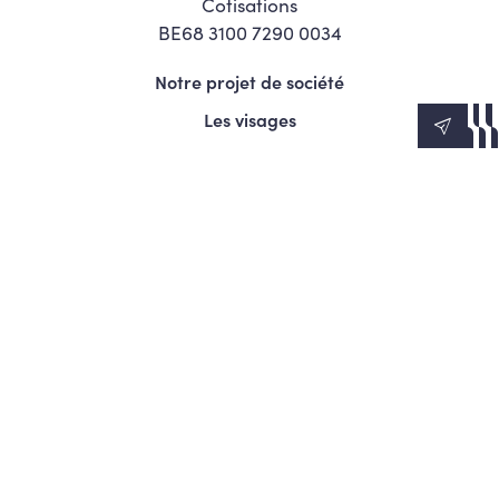
Cotisations
BE68 3100 7290 0034
Notre projet de société
Les visages
News
Agenda
Le Mouvement
S’engager
Presse
© Copyright 2026 Les Engagés - Tous droits réservés.
Termes et conditions
Politique de confidentialité
Politique d’utilisation des cookies