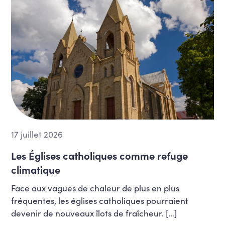
Numérique et intelligence artificielle
Pensions
Podcast
Pouvoirs locaux
Relations Internationales et
coopération
Santé, bien-être, qualité de vie,
alimentation
Situation de handicap
17 juillet 2026
Sport
Les Églises catholiques comme refuge
Vie associative
climatique
Vivre ensemble et diversité
Face aux vagues de chaleur de plus en plus
fréquentes, les églises catholiques pourraient
Vivre ensemble, inclusion, égalité des
chances et lutte contre les
devenir de nouveaux îlots de fraîcheur. […]
discriminations