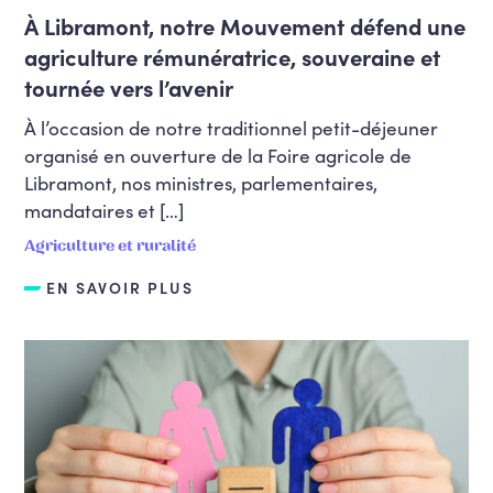
Culture, patrimoine, tourisme
À Libramont, notre Mouvement défend une
Défense
agriculture rémunératrice, souveraine et
tournée vers l’avenir
Démocratie, gouvernance et réformes
institutionnelles
À l’occasion de notre traditionnel petit-déjeuner
Economie, industrie, commerce,
organisé en ouverture de la Foire agricole de
entrepreneuriat, indépendants
Libramont, nos ministres, parlementaires,
Efficacité des organisations et des
mandataires et […]
politiques publiques, fonction publique
Agriculture et ruralité
Egalité des genres et LGBTQIA+
EN SAVOIR PLUS
Emploi, formation et bien-être au
travail
Emploi, Formation, Pensions, bien-être
au travail (y compris migration
économique et Formation Promotion
sociale)
Enseignement
Enseignement fondamental