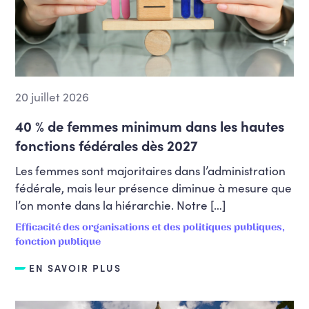
Enseignement supérieur et recherche
scientifique
Environnement, biodiversité et
durabilité
Europe
20 juillet 2026
Familles et petite enfance
40 % de femmes minimum dans les hautes
Fiscalité et pouvoir d'achat
fonctions fédérales dès 2027
FWB
Les femmes sont majoritaires dans l’administration
Innovation et digitalisation
fédérale, mais leur présence diminue à mesure que
Jeunesse
l’on monte dans la hiérarchie. Notre […]
Justice, médiation et aide à la jeunesse
Efficacité des organisations et des politiques publiques,
fonction publique
Logement
EN SAVOIR PLUS
Médias
Mobilité et travaux publics