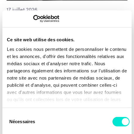
17 juillet 2026
Violences faites aux femmes : les entités
francophones allient leurs forces autour
d’un plan commun
Ce site web utilise des cookies.
Les violences faites aux femmes ne connaissent pas
Les cookies nous permettent de personnaliser le contenu
les frontières administratives. La Wallonie, la
et les annonces, d'offrir des fonctionnalités relatives aux
Fédération Wallonie-Bruxelles et la COCOF
médias sociaux et d'analyser notre trafic. Nous
partageons également des informations sur l'utilisation de
viennent […]
notre site avec nos partenaires de médias sociaux, de
Action sociale
publicité et d'analyse, qui peuvent combiner celles-ci
Vivre ensemble, inclusion, égalité des chances et lutte
avec d'autres informations que vous leur avez fournies
contre les discriminations
ou qu'ils ont collectées lors de votre utilisation de leurs
EN SAVOIR PLUS
services.
Sélection
Nécessaires
du
consentement