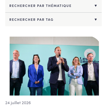
RECHERCHER PAR THÉMATIQUE
Action sociale
RECHERCHER PAR TAG
Aéroports, transport aérien et survol
Agriculture et ruralité
Aîné.e.s
Aménagement du territoire et
développement urbain
Bien-être animal
Bruxelles
Budget et finances publiques
Climat et Energie
COMPET - Santé
COMPET - Tourisme
24 juillet 2026