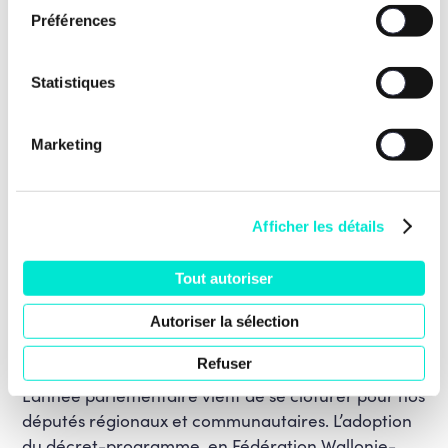
Préférences
Statistiques
Marketing
Afficher les détails
17 juillet 2026
Le vote du décret-programme au
Tout autoriser
Parlement de la Fédération Wallonie-
Autoriser la sélection
Bruxelles : un déni de démocratie,
vraiment ?
Refuser
L’année parlementaire vient de se clôturer pour nos
députés régionaux et communautaires. L’adoption
du décret-programme, en Fédération Wallonie-