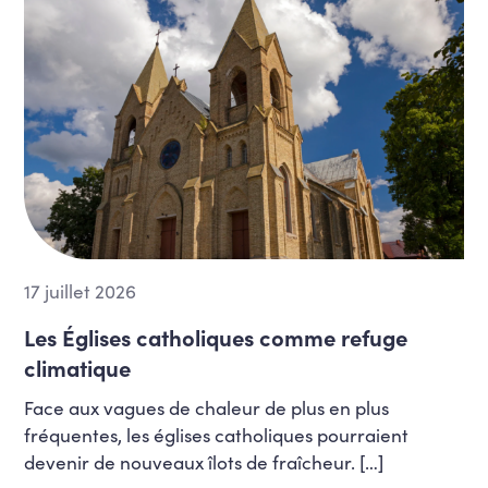
Numérique et intelligence artificielle
Pensions
Podcast
Pouvoirs locaux
Relations Internationales et
coopération
Santé, bien-être, qualité de vie,
alimentation
Situation de handicap
17 juillet 2026
Sport
Les Églises catholiques comme refuge
Vie associative
climatique
Vivre ensemble et diversité
Face aux vagues de chaleur de plus en plus
fréquentes, les églises catholiques pourraient
Vivre ensemble, inclusion, égalité des
chances et lutte contre les
devenir de nouveaux îlots de fraîcheur. […]
discriminations