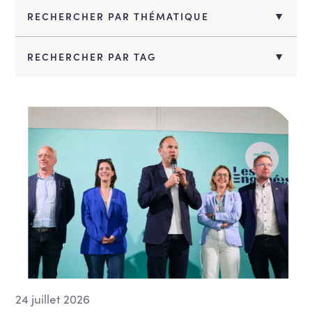
RECHERCHER PAR THÉMATIQUE
Action sociale
RECHERCHER PAR TAG
Aéroports, transport aérien et survol
Agriculture et ruralité
Aîné.e.s
Aménagement du territoire et
développement urbain
Bien-être animal
Bruxelles
Budget et finances publiques
Climat et Energie
COMPET - Santé
COMPET - Tourisme
24 juillet 2026