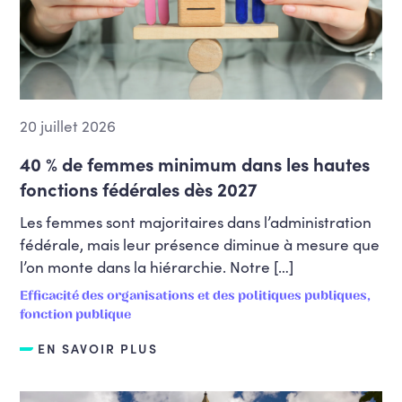
Enseignement supérieur et recherche
scientifique
Environnement, biodiversité et
durabilité
Europe
20 juillet 2026
Familles et petite enfance
40 % de femmes minimum dans les hautes
Fiscalité et pouvoir d'achat
fonctions fédérales dès 2027
FWB
Les femmes sont majoritaires dans l’administration
Innovation et digitalisation
fédérale, mais leur présence diminue à mesure que
Jeunesse
l’on monte dans la hiérarchie. Notre […]
Justice, médiation et aide à la jeunesse
Efficacité des organisations et des politiques publiques,
fonction publique
Logement
EN SAVOIR PLUS
Médias
Mobilité et travaux publics