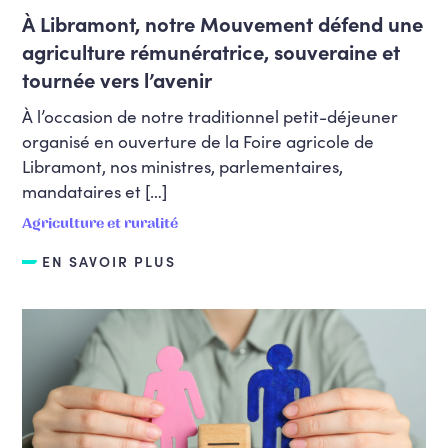
Culture, patrimoine, tourisme
À Libramont, notre Mouvement défend une
Défense
agriculture rémunératrice, souveraine et
tournée vers l’avenir
Démocratie, gouvernance et réformes
institutionnelles
À l’occasion de notre traditionnel petit-déjeuner
Economie, industrie, commerce,
organisé en ouverture de la Foire agricole de
entrepreneuriat, indépendants
Libramont, nos ministres, parlementaires,
Efficacité des organisations et des
mandataires et […]
politiques publiques, fonction publique
Agriculture et ruralité
Egalité des genres et LGBTQIA+
EN SAVOIR PLUS
Emploi, formation et bien-être au
travail
Emploi, Formation, Pensions, bien-être
au travail (y compris migration
économique et Formation Promotion
sociale)
Enseignement
Enseignement fondamental