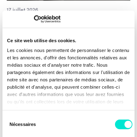
17 juillet 2026
Violences faites aux femmes : les entités
francophones allient leurs forces autour
d’un plan commun
Ce site web utilise des cookies.
Les violences faites aux femmes ne connaissent pas
Les cookies nous permettent de personnaliser le contenu
les frontières administratives. La Wallonie, la
et les annonces, d'offrir des fonctionnalités relatives aux
Fédération Wallonie-Bruxelles et la COCOF
médias sociaux et d'analyser notre trafic. Nous
partageons également des informations sur l'utilisation de
viennent […]
notre site avec nos partenaires de médias sociaux, de
Action sociale
publicité et d'analyse, qui peuvent combiner celles-ci
Vivre ensemble, inclusion, égalité des chances et lutte
avec d'autres informations que vous leur avez fournies
contre les discriminations
ou qu'ils ont collectées lors de votre utilisation de leurs
EN SAVOIR PLUS
services.
Sélection
Nécessaires
du
consentement