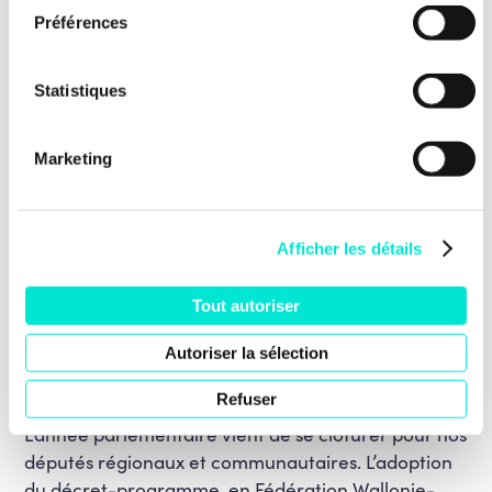
Préférences
Statistiques
Marketing
Afficher les détails
17 juillet 2026
Le vote du décret-programme au
Tout autoriser
Parlement de la Fédération Wallonie-
Autoriser la sélection
Bruxelles : un déni de démocratie,
vraiment ?
Refuser
L’année parlementaire vient de se clôturer pour nos
députés régionaux et communautaires. L’adoption
du décret-programme, en Fédération Wallonie-