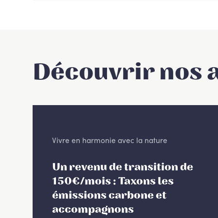
Découvrir nos 
Vivre en harmonie avec la nature
Un revenu de transition de
150€/mois : Taxons les
émissions carbone et
accompagnons