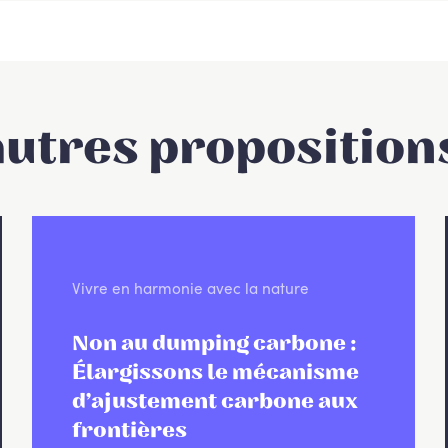
autres proposition
Vivre en harmonie avec la nature
Non au dumping carbone :
Élargissons le mécanisme
d’ajustement carbone aux
frontières