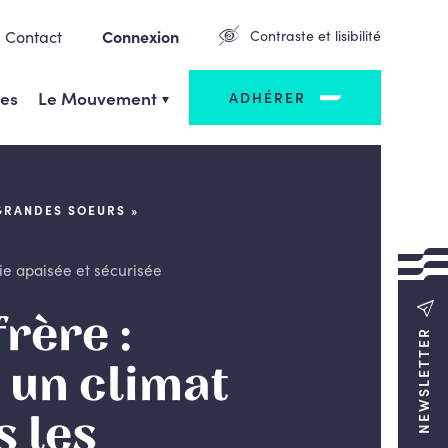
Contact
Connexion
Contraste et lisibilité
ges
Le Mouvement
ADHÉRER
 GRANDES SOEURS »
ie apaisée et sécurisée
rère :
NEWSLETTER
 un climat
s les