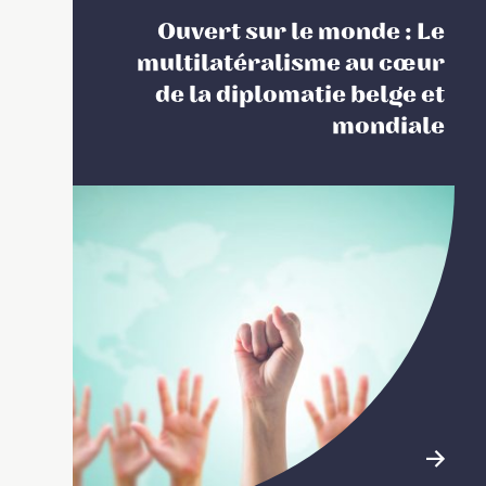
Ouvert sur le monde : Le
multilatéralisme au cœur
de la diplomatie belge et
mondiale