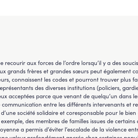
de recourir aux forces de l’ordre lorsqu’il y a des souc
 aux grands frères et grandes sœurs peut également co
rs, connaissent les codes et pourront trouver plus fa
eprésentants des diverses institutions (policiers, gardi
eux acceptées parce que venant de quelqu’un dans les
 communication entre les différents intervenants et re
 d’une société solidaire et coresponsable pour le bien
exemple, des membres de familles issues de certains 
oyenne a permis d’éviter l’escalade de la violence entre
t une valeur profondément ancrée chez certaines popul