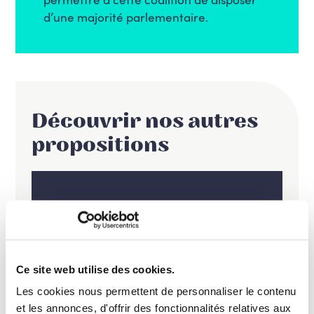
d’une majorité parlementaire.
Découvrir nos autres
propositions
Un Etat efficace dans une démocratie
apaisée et sécurisée
Ouvert sur le monde : Le
Ce site web utilise des cookies.
multilatéralisme au cœur de
la diplomatie belge et
Les cookies nous permettent de personnaliser le contenu
et les annonces, d'offrir des fonctionnalités relatives aux
mondiale