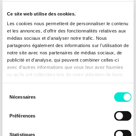
cannabis. Les capacités de l’Observatoire
européen des drogues et toxicomanies
Ce site web utilise des cookies.
pour mener des actions de formation
Les cookies nous permettent de personnaliser le contenu
seront renforcées et le transfert de ses
et les annonces, d'offrir des fonctionnalités relatives aux
connaissances aux professionnels
médias sociaux et d'analyser notre trafic. Nous
confrontés au problème lié à la drogue
partageons également des informations sur l'utilisation de
sera facilité.
notre site avec nos partenaires de médias sociaux, de
publicité et d'analyse, qui peuvent combiner celles-ci
avec d'autres informations que vous leur avez fournies
ou qu'ils ont collectées lors de votre utilisation de leurs
services.
Sélection
Nécessaires
du
consentement
Découvrir nos autres
Préférences
propositions
Statistiques