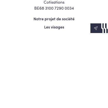
Cotisations
BE68 3100 7290 0034
Notre projet de société
Les visages
News
Agenda
Le Mouvement
S’engager
Presse
© Copyright 2026 Les Engagés - Tous droits réservés.
Termes et conditions
Politique de confidentialité
Politique d’utilisation des cookies