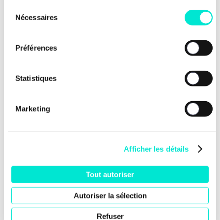
Sélection
Nécessaires
du
consentement
Nos dernières news
Préférences
Statistiques
Marketing
Afficher les détails
Tout autoriser
Autoriser la sélection
24 juillet 2026
Refuser