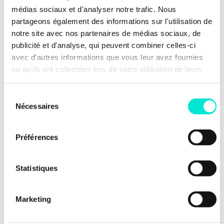
pour récupérer les montants versés.
médias sociaux et d'analyser notre trafic. Nous
partageons également des informations sur l'utilisation de
notre site avec nos partenaires de médias sociaux, de
publicité et d'analyse, qui peuvent combiner celles-ci
avec d'autres informations que vous leur avez fournies
ou qu'ils ont collectées lors de votre utilisation de leurs
Découvrir nos autres
services.
propositions
Sélection
Nécessaires
du
consentement
Un Etat efficace dans une démocratie
Préférences
apaisée et sécurisée
Statistiques
Ouvert sur le monde : Le
multilatéralisme au cœur de
la diplomatie belge et
Marketing
mondiale