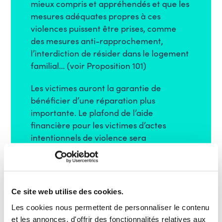
mieux compris et appréhendés et que les
mesures adéquates propres à ces
violences puissent être prises, comme
des mesures anti-rapprochement,
l’interdiction de résider dans le logement
familial… (voir Proposition 101)
Les victimes auront la garantie de
bénéficier d’une réparation plus
importante. Le plafond de l’aide
financière pour les victimes d’actes
intentionnels de violence sera
notamment doublé et passera à 300.000
€. Un fonds d’État sera mis en place pour
indemniser rapidement les victimes
d’actes de terrorisme. L’Etat se
Ce site web utilise des cookies.
retournera ensuite contre les débiteurs
Les cookies nous permettent de personnaliser le contenu
(auteurs, assureurs, SPF pensions, etc.)
et les annonces, d'offrir des fonctionnalités relatives aux