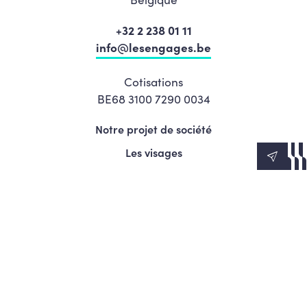
+32 2 238 01 11
info@lesengages.be
Cotisations
BE68 3100 7290 0034
Notre projet de société
Les visages
News
Agenda
Le Mouvement
S’engager
Presse