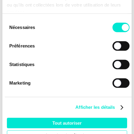
ou qu'ils ont collectées lors de votre utilisation de leurs
services.
Sélection
Nécessaires
du
consentement
Préférences
Nos dernières news
Statistiques
Marketing
Afficher les détails
Tout autoriser