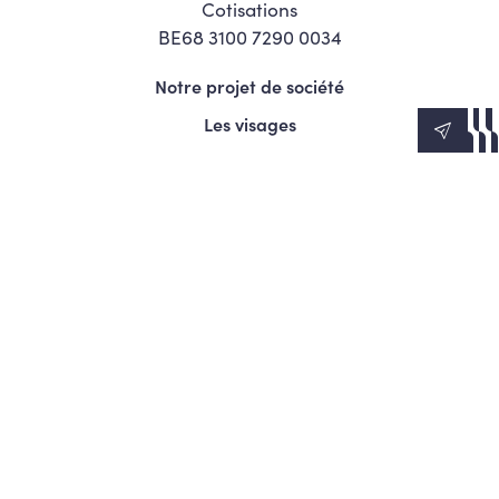
Cotisations
BE68 3100 7290 0034
Notre projet de société
Les visages
News
Agenda
Le Mouvement
S’engager
Presse
© Copyright 2026 Les Engagés - Tous droits réservés.
Termes et conditions
Politique de confidentialité
Politique d’utilisation des cookies