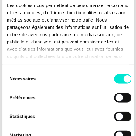
Non à la taxe sur la mort : Une
Les cookies nous permettent de personnaliser le contenu
taxation plus juste du capital
et les annonces, d'offrir des fonctionnalités relatives aux
médias sociaux et d'analyser notre trafic. Nous
partageons également des informations sur l'utilisation de
notre site avec nos partenaires de médias sociaux, de
publicité et d'analyse, qui peuvent combiner celles-ci
avec d'autres informations que vous leur avez fournies
ou qu'ils ont collectées lors de votre utilisation de leurs
services.
Sélection
Nécessaires
du
consentement
Préférences
Statistiques
Marketing