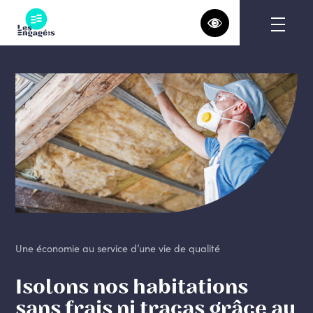
Skip
to
content
Une économie au service d’une vie de qualité
Isolons nos habitations
sans frais ni tracas grâce au