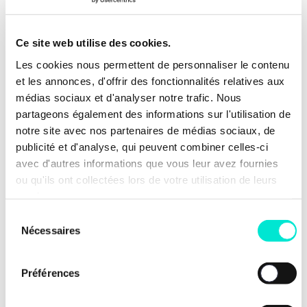
propositions
Ce site web utilise des cookies.
Une économie au service d’une vie de qualité
Les cookies nous permettent de personnaliser le contenu
et les annonces, d'offrir des fonctionnalités relatives aux
médias sociaux et d'analyser notre trafic. Nous
Non à la taxe sur la mort : Une
partageons également des informations sur l'utilisation de
taxation plus juste du capital
notre site avec nos partenaires de médias sociaux, de
publicité et d'analyse, qui peuvent combiner celles-ci
avec d'autres informations que vous leur avez fournies
ou qu'ils ont collectées lors de votre utilisation de leurs
services.
Sélection
Nécessaires
du
consentement
Préférences