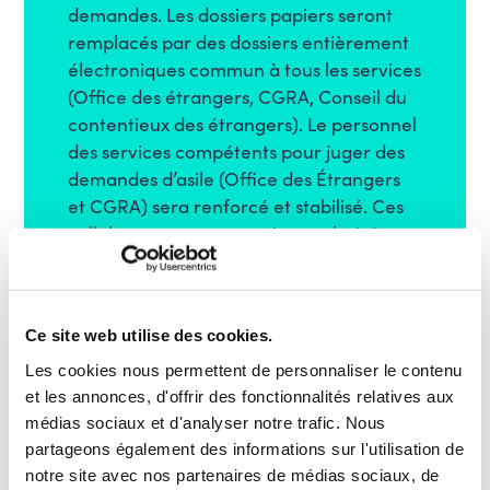
demandes. Les dossiers papiers seront
remplacés par des dossiers entièrement
électroniques commun à tous les services
(Office des étrangers, CGRA, Conseil du
contentieux des étrangers). Le personnel
des services compétents pour juger des
demandes d’asile (Office des Étrangers
et CGRA) sera renforcé et stabilisé. Ces
collaborateurs seront mieux valorisés et
auront accès à des promotions. Une
attention sera portée à leur bien-être et
à la charge mentale liée au traitement
Ce site web utilise des cookies.
des dossiers sensibles.
Les cookies nous permettent de personnaliser le contenu
et les annonces, d'offrir des fonctionnalités relatives aux
médias sociaux et d'analyser notre trafic. Nous
partageons également des informations sur l'utilisation de
notre site avec nos partenaires de médias sociaux, de