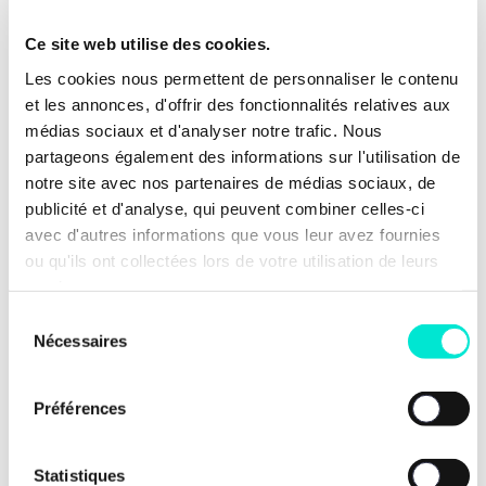
Ce site web utilise des cookies.
Une place pour chacune et chacun
Les cookies nous permettent de personnaliser le contenu
et les annonces, d'offrir des fonctionnalités relatives aux
Un job plutôt qu’une
médias sociaux et d'analyser notre trafic. Nous
allocation : Assurer un droit à
partageons également des informations sur l'utilisation de
l’emploi et limitons les
notre site avec nos partenaires de médias sociaux, de
allocations de chômage dans
publicité et d'analyse, qui peuvent combiner celles-ci
le temps
avec d'autres informations que vous leur avez fournies
ou qu'ils ont collectées lors de votre utilisation de leurs
services.
Sélection
Nécessaires
du
consentement
Préférences
Statistiques