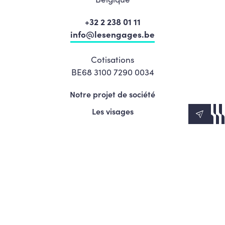
+32 2 238 01 11
info@lesengages.be
Cotisations
BE68 3100 7290 0034
Notre projet de société
Les visages
News
Agenda
Le Mouvement
S’engager
Presse