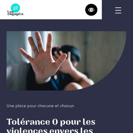
Skip
to
content
Une place pour chacune et chacun
Tolérance 0 pour les
violences envers les