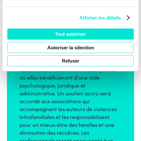
accueillir les auteurs de violence afin de
les accompagner et de les éloigner des
Afficher les détails
victimes sans contraindre celles-ci à
quitter leur domicile. Inversement, les
Tout autoriser
femmes qui préfèrent quitter leur
domicile pour leur sécurité et celle de
Autoriser la sélection
leurs
enfants, auront accès à des logements
Refuser
sécurisés dont l’adresse est anonyme et
où elles bénéficieront d’une aide
psychologique, juridique et
administrative. Un soutien accru sera
accordé aux associations qui
accompagnent les auteurs de violences
intrafamiliales et les responsabilisent
pour un mieux-être des familles et une
diminution des récidives. Les
professionnels seront encouragés à se